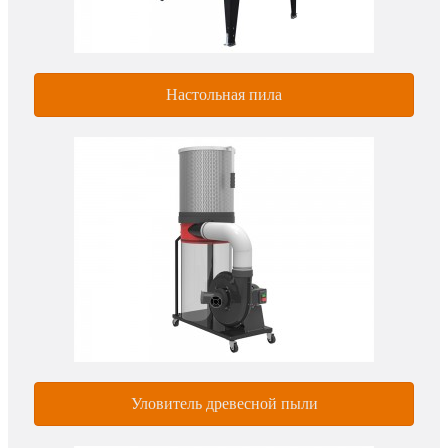
Настольная пила
Уловитель древесной пыли