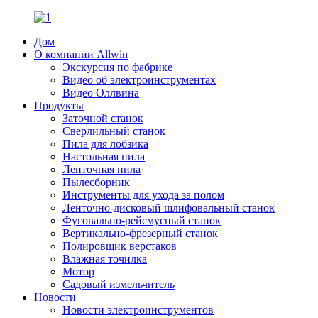
Дом
О компании Allwin
Экскурсия по фабрике
Видео об электроинструментах
Видео Оллвина
Продукты
Заточной станок
Сверлильный станок
Пила для лобзика
Настольная пила
Ленточная пила
Пылесборник
Инструменты для ухода за полом
Ленточно-дисковый шлифовальный станок
Фуговально-рейсмусный станок
Вертикально-фрезерный станок
Полировщик верстаков
Влажная точилка
Мотор
Садовый измельчитель
Новости
Новости электроинструментов