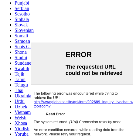
Punjabi
Serbian
Sesotho
Sinhala
Slovak
Slovenian
Somali
Samoan
Scots Gaelic
Shona
Sindhi
Sundanese
Swahili
Tajik
Tamil
Telugu
Thai
Ukrainian
Urdu
Uzbek
Vietnamese
Welsh
Xhosa
Yiddish
Yoruba