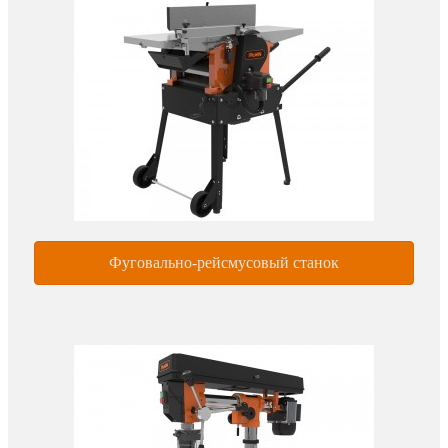
Фуговально-рейсмусовый станок