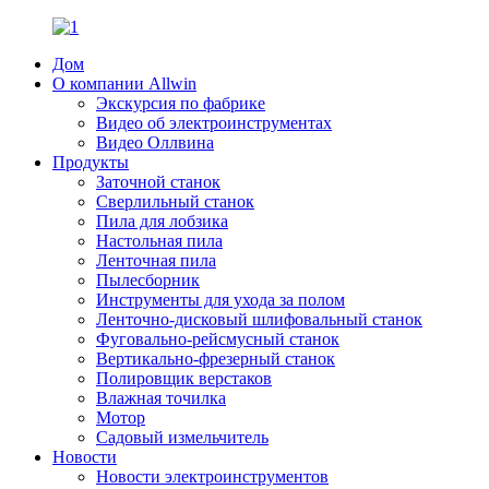
Дом
О компании Allwin
Экскурсия по фабрике
Видео об электроинструментах
Видео Оллвина
Продукты
Заточной станок
Сверлильный станок
Пила для лобзика
Настольная пила
Ленточная пила
Пылесборник
Инструменты для ухода за полом
Ленточно-дисковый шлифовальный станок
Фуговально-рейсмусный станок
Вертикально-фрезерный станок
Полировщик верстаков
Влажная точилка
Мотор
Садовый измельчитель
Новости
Новости электроинструментов